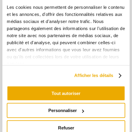
rayures représentant les sept provinces basques
Les cookies nous permettent de personnaliser le contenu
Classé à 4 sur l’échelle de Scoville, le piment
r protéger les dos du bétail. Son histoire provient donc
et les annonces, d'offrir des fonctionnalités relatives aux
d’Espelette est aussi doux que le poivre. Sa
médias sociaux et d'analyser notre trafic. Nous
singularité réside dans son parfum floral et végétal,
partageons également des informations sur l'utilisation de
le distinguant parmi les variétés de piments. Depuis
notre site avec nos partenaires de médias sociaux, de
cinq siècles, il ajoute sa saveur à la cuisine
publicité et d'analyse, qui peuvent combiner celles-ci
avec d'autres informations que vous leur avez fournies
traditionnelle basque.
ou qu'ils ont collectées lors de votre utilisation de leurs
Pour en apprendre davantage, visitez notre
services.
boutique
où nous
mettons à disposition certains
Afficher les détails
produits d’Espelette provenant des précédents
propriétaires.
Tout autoriser
Caviar au piment d'Espelette
Personnaliser
Refuser
+