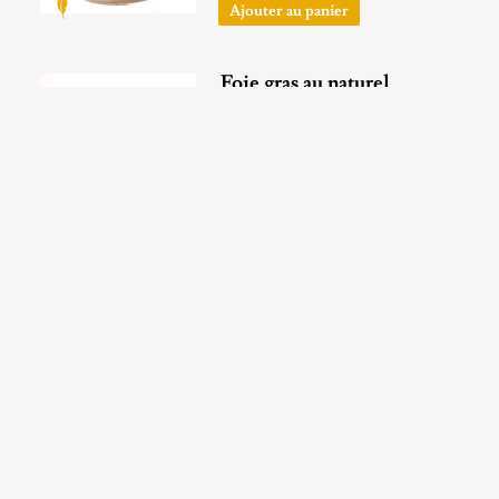
Ajouter au panier
Foie gras au naturel
+
-
Ajouter au panier
Bloc de foie gras au piment
d'Espelette
+
-
Ajouter au panier