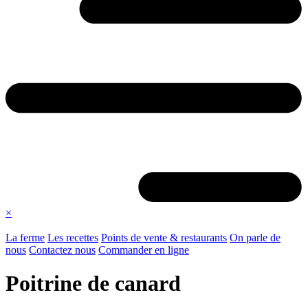
×
La ferme
Les recettes
Points de vente & restaurants
On parle de
nous
Contactez nous
Commander en ligne
Poitrine de canard