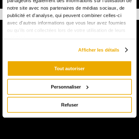
partageons également des informations sur l'utilisation de
notre site avec nos partenaires de médias sociaux, de
publicité et d'analyse, qui peuvent combiner celles-ci
avec d'autres informations que vous leur avez fournies
ou qu'ils ont collectées lors de votre utilisation de leurs
services.
Afficher les détails
Tout autoriser
Personnaliser
Heures d'ouverture
Refuser
Tous les jours
9h a 17h