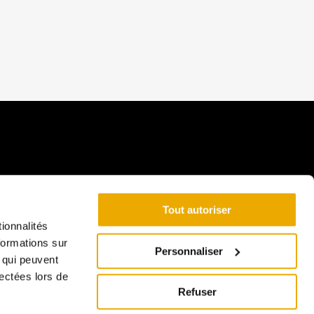
Tout autoriser
ionnalités
formations sur
Personnaliser
Coordonnées
, qui peuvent
lectées lors de
813 Rue St Édouard,
Refuser
Saint-Urbain, QC G0A 4K0