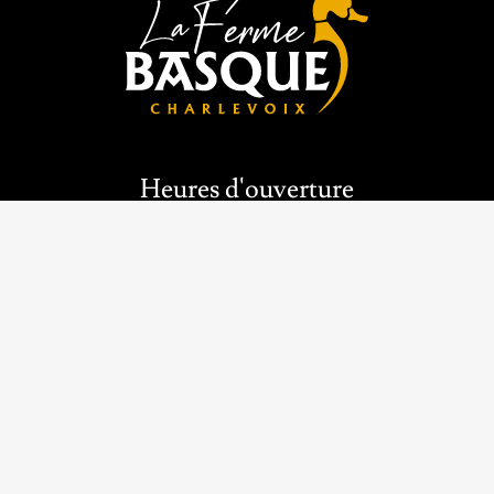
Heures d'ouverture
Tous les jours
9h a 17h
Coordonnées
813 Rue St Édouard,
Saint-Urbain, QC G0A 4K0
(418) 639-2246