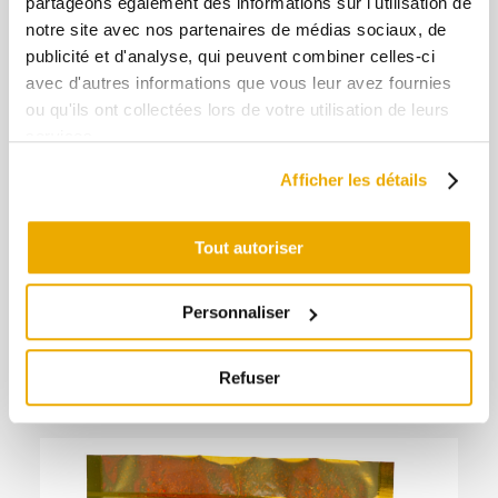
partageons également des informations sur l'utilisation de
notre site avec nos partenaires de médias sociaux, de
+
publicité et d'analyse, qui peuvent combiner celles-ci
-
avec d'autres informations que vous leur avez fournies
ou qu'ils ont collectées lors de votre utilisation de leurs
Ajouter au panier
services.
Afficher les détails
Authentique piment d'Espelette emballé en
vrac pour une version plus économique.
Tout autoriser
Importation du Pays Basque
Personnaliser
Piments d’Espelette
, Frais
Refuser