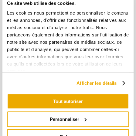
Tous nos produits
Ce site web utilise des cookies.
Les cookies nous permettent de personnaliser le contenu
et les annonces, d'offrir des fonctionnalités relatives aux
Panière et corbeille à pain en tissu
médias sociaux et d'analyser notre trafic. Nous
– Rayures couleurs basques
partageons également des informations sur l'utilisation de
notre site avec nos partenaires de médias sociaux, de
+
-
publicité et d'analyse, qui peuvent combiner celles-ci
avec d'autres informations que vous leur avez fournies
ou qu'ils ont collectées lors de votre utilisation de leurs
Ajouter au panier
services.
Afficher les détails
Taille : 15 x 12 cm
Composition : coton peigné
Tout autoriser
Entretien
Personnaliser
Lavage 60 degrés
Nettoyage à sec interdit