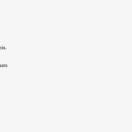
is.
mats