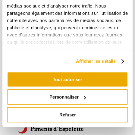
médias sociaux et d'analyser notre trafic. Nous
Confit PIM
partageons également des informations sur l'utilisation de
notre site avec nos partenaires de médias sociaux, de
En rupture de stock
publicité et d'analyse, qui peuvent combiner celles-ci
avec d'autres informations que vous leur avez fournies
ou qu'ils ont collectées lors de votre utilisation de leurs
services.
Confit de Piquille au Piment d'Espelette
Afficher les détails
Confit Extra
préparé avec 50g­ de poivrons
pour 100g. Ingrédients : piquillos et
Tout autoriser
morronès, sucre, pectine, piment d'Espelette
AOP (2%), acide citrique.
Personnaliser
Importation du Pays Basque
Refuser
Piments d’Espelette