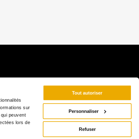
Tout autoriser
ionnalités
formations sur
Personnaliser
Coordonnées
, qui peuvent
lectées lors de
813 Rue St Édouard,
Refuser
Saint-Urbain, QC G0A 4K0