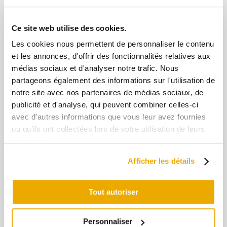
DÉPOSITAIRE
Ce site web utilise des cookies.
Al Dente
Les cookies nous permettent de personnaliser le contenu
30 Rue Leclerc, Baie-Saint-Paul, QC G3Z 2K5
et les annonces, d'offrir des fonctionnalités relatives aux
médias sociaux et d'analyser notre trafic. Nous
(418) 435-6695
partageons également des informations sur l'utilisation de
notre site avec nos partenaires de médias sociaux, de
publicité et d'analyse, qui peuvent combiner celles-ci
avec d'autres informations que vous leur avez fournies
DÉPOSITAIRE
Champignons Charlevoix
ou qu'ils ont collectées lors de votre utilisation de leurs
services.
770 Chem. des Loisirs, La Malbaie, QC G5A 1Y3
Afficher les détails
(418) 665-8169
Tout autoriser
DÉPOSITAIRE
Personnaliser