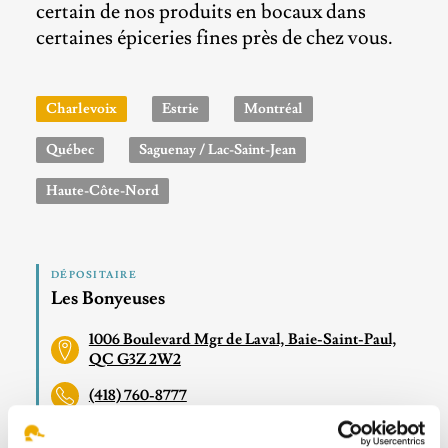
certain de nos produits en bocaux dans
certaines épiceries fines près de chez vous.
Charlevoix
Estrie
Montréal
Québec
Saguenay / Lac-Saint-Jean
Haute-Côte-Nord
DÉPOSITAIRE
Les Bonyeuses
1006 Boulevard Mgr de Laval, Baie-Saint-Paul,
QC G3Z 2W2
(418) 760-8777