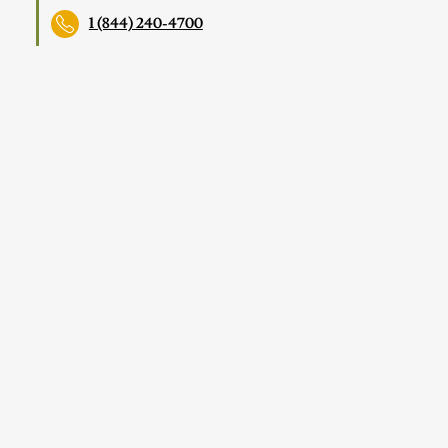
1 (844) 240-4700
RESTAURANT
Camp boule buvette de montagne
76, Chemin du Camp Boule, Petite-Rivière-
Saint-François, QC G0A 2L0
(418) 632-4801
RESTAURANT
Buvette Gentille
73 Rue St Jean Baptiste, Baie-Saint-Paul, QC
G3Z 1M6
(418) 219-8427