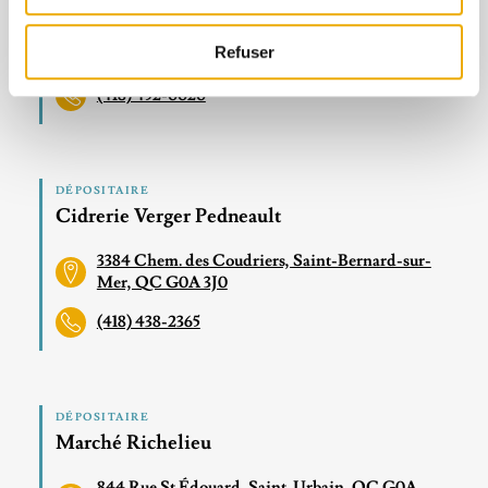
Chez Léon et Lily
180 Chem. des Bains, Saint-Irénée, QC G0T 1V0
Refuser
(418) 452-0020
DÉPOSITAIRE
Cidrerie Verger Pedneault
3384 Chem. des Coudriers, Saint-Bernard-sur-
Mer, QC G0A 3J0
(418) 438-2365
DÉPOSITAIRE
Marché Richelieu
844 Rue St Édouard, Saint-Urbain, QC G0A