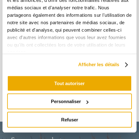
animaux pendant tout leur cycle de vie et la
et les annonces, d'offrir des fonctionnalités relatives aux
médias sociaux et d'analyser notre trafic. Nous
préservation sans compromis de
partageons également des informations sur l'utilisation de
l’environnement. Contrairement à
notre site avec nos partenaires de médias sociaux, de
l’opinion populaire, le gavage n’a rien d’une
publicité et d'analyse, qui peuvent combiner celles-ci
séance de torture. Tous les canards
avec d'autres informations que vous leur avez fournies
bénéficient d’un pré-gavage naturel
ou qu'ils ont collectées lors de votre utilisation de leurs
pendant 21 jours avant la période de gavage.
services.
Nous exploitons fièrement l’aptitude
Afficher les détails
naturelle du canard à pouvoir entreposer
une grande quantité de nourriture dans son
Tout autoriser
jabot, et nous le faisons dans la plus grande
douceur, selon les méthodes artisanales, et
Personnaliser
dans le plus grand respect.
Refuser