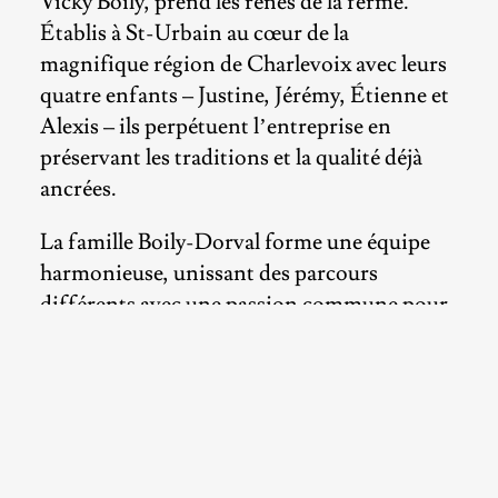
Vicky Boily, prend les rênes de la ferme.
Établis à St-Urbain au cœur de la
magnifique région de Charlevoix avec leurs
quatre enfants – Justine, Jérémy, Étienne et
Alexis – ils perpétuent l’entreprise en
préservant les traditions et la qualité déjà
ancrées.
La famille Boily-Dorval forme une équipe
harmonieuse, unissant des parcours
différents avec une passion commune pour
l’agriculture et l’entreprenariat. Vicky a
grandi dans l’univers agricole et a diversifié
son expérience au sein de différentes
productions. Son désir d’apprentissage et
de développement l’a poussé à maîtriser
diverses compétences en gestion